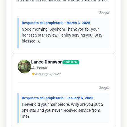
strand twist I highly recommend you book with her
Google
Respuesta del propietario
• March 3, 2025
Good morning Keyshon! Thank you for your
honest 5 star review. I enjoy serving you. Stay
blessed! X
Lance Donavon
Guía local
11
reseñas
★
January 6, 2025
Google
Respuesta del propietario
• January 6, 2025
I never did your hair before. Why are you put a
one star and you never received service from
me?