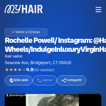
← Volver a Clínicas
Rochelle Powell/ Instagram: @H
Wheels/IndulgeInluxuryVirgin
Hair salon
Seaview Ave, Bridgeport, CT 06610
★★★★☆
4.9
(
90
reseñas
)
Sitio web
Llamar
Compartir