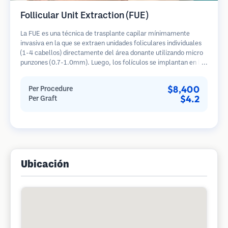
Follicular Unit Extraction (FUE)
La FUE es una técnica de trasplante capilar mínimamente
invasiva en la que se extraen unidades foliculares individuales
(1-4 cabellos) directamente del área donante utilizando micro
punzones (0.7-1.0mm). Luego, los folículos se implantan en las
áreas receptoras de calvicie. Este método deja cicatrices
diminutas y apenas visibles, y permite una curación más rápida
$8,400
Per Procedure
en comparación con los métodos de extracción de tiras.
$4.2
Per Graft
Ubicación