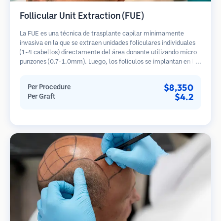
Follicular Unit Extraction (FUE)
La FUE es una técnica de trasplante capilar mínimamente
invasiva en la que se extraen unidades foliculares individuales
(1-4 cabellos) directamente del área donante utilizando micro
punzones (0.7-1.0mm). Luego, los folículos se implantan en las
áreas receptoras de calvicie. Este método deja cicatrices
diminutas y apenas visibles, y permite una curación más rápida
$8,350
Per Procedure
en comparación con los métodos de extracción de tiras.
$4.2
Per Graft