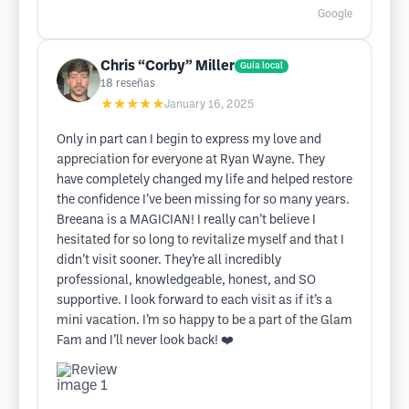
Google
Chris “Corby” Miller
Guía local
18
reseñas
★★★★★
January 16, 2025
Only in part can I begin to express my love and
appreciation for everyone at Ryan Wayne. They
have completely changed my life and helped restore
the confidence I’ve been missing for so many years.
Breeana is a MAGICIAN! I really can’t believe I
hesitated for so long to revitalize myself and that I
didn’t visit sooner. They’re all incredibly
professional, knowledgeable, honest, and SO
supportive. I look forward to each visit as if it’s a
mini vacation. I’m so happy to be a part of the Glam
Fam and I’ll never look back! ❤️