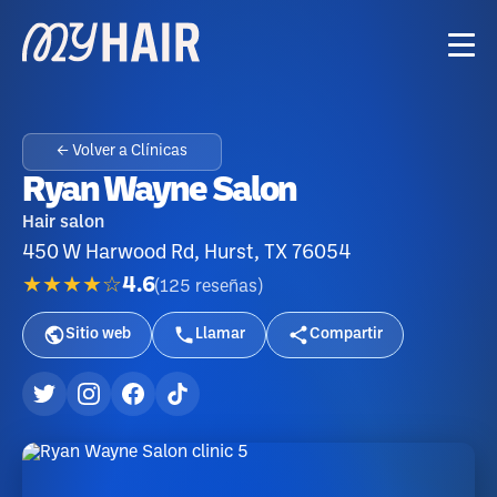
← Volver a Clínicas
Ryan Wayne Salon
Hair salon
450 W Harwood Rd, Hurst, TX 76054
★★★★☆
4.6
(
125
reseñas
)
Sitio web
Llamar
Compartir