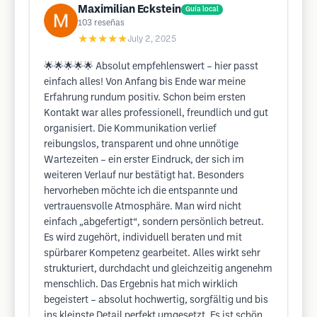
Maximilian Eckstein
Guía local
103
reseñas
★★★★★
July 2, 2025
🌟🌟🌟🌟🌟 Absolut empfehlenswert – hier passt
einfach alles! Von Anfang bis Ende war meine
Erfahrung rundum positiv. Schon beim ersten
Kontakt war alles professionell, freundlich und gut
organisiert. Die Kommunikation verlief
reibungslos, transparent und ohne unnötige
Wartezeiten – ein erster Eindruck, der sich im
weiteren Verlauf nur bestätigt hat. Besonders
hervorheben möchte ich die entspannte und
vertrauensvolle Atmosphäre. Man wird nicht
einfach „abgefertigt“, sondern persönlich betreut.
Es wird zugehört, individuell beraten und mit
spürbarer Kompetenz gearbeitet. Alles wirkt sehr
strukturiert, durchdacht und gleichzeitig angenehm
menschlich. Das Ergebnis hat mich wirklich
begeistert – absolut hochwertig, sorgfältig und bis
ins kleinste Detail perfekt umgesetzt. Es ist schön