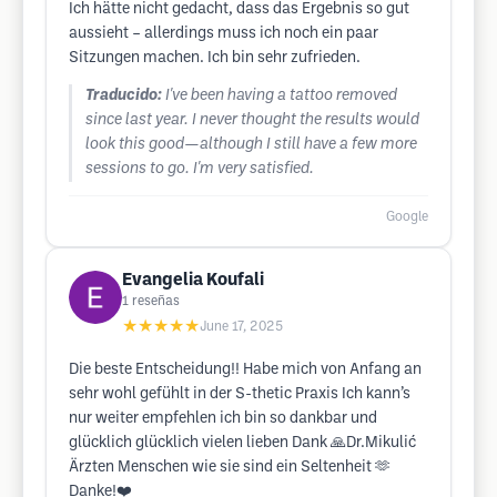
Ich hätte nicht gedacht, dass das Ergebnis so gut
aussieht – allerdings muss ich noch ein paar
Sitzungen machen. Ich bin sehr zufrieden.
Traducido:
I've been having a tattoo removed
since last year. I never thought the results would
look this good—although I still have a few more
sessions to go. I'm very satisfied.
Google
Evangelia Koufali
1
reseñas
★★★★★
June 17, 2025
Die beste Entscheidung!! Habe mich von Anfang an
sehr wohl gefühlt in der S-thetic Praxis Ich kann’s
nur weiter empfehlen ich bin so dankbar und
glücklich glücklich vielen lieben Dank 🙏Dr.Mikulić
Ärzten Menschen wie sie sind ein Seltenheit 🫶
Danke!❤️