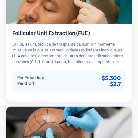
Follicular Unit Extraction (FUE)
La FUE es una técnica de trasplante capilar mínimamente
invasiva en la que se extraen unidades foliculares individuales
(1-4 cabellos) directamente del área donante utilizando micro
punzones (0.7-1.0mm). Luego, los folículos se implantan en las
áreas receptoras de calvicie. Este método deja cicatrices
diminutas y apenas visibles, y permite una curación más rápida
$5,300
Per Procedure
en comparación con los métodos de extracción de tiras.
$2.7
Per Graft