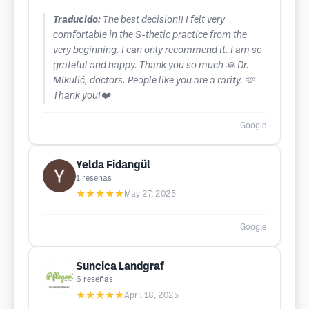
Traducido:
The best decision!! I felt very
comfortable in the S-thetic practice from the
very beginning. I can only recommend it. I am so
grateful and happy. Thank you so much 🙏 Dr.
Mikulić, doctors. People like you are a rarity. 🫶
Thank you!❤️
Google
Yelda Fidangül
1
reseñas
★★★★★
May 27, 2025
Google
Suncica Landgraf
6
reseñas
★★★★★
April 18, 2025