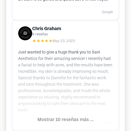
Google
Chris Graham
4
reseñas
★★★★★
May 23, 2025
Just wanted to give a huge thank you to Sani
Aesthetics for their amazing service! I recently had
a facial to help with acne, and the results have been
incredible. my skin is already improving so much.
Special thanks to Danielle for the fantastic work
and care throughout the treatment. She was
professional, knowledgeable, and made the whole
experience so relaxing. Highly recommend to
anyone looking to take their skincare to the next
level!
Mostrar 10 reseñas más ...
Google