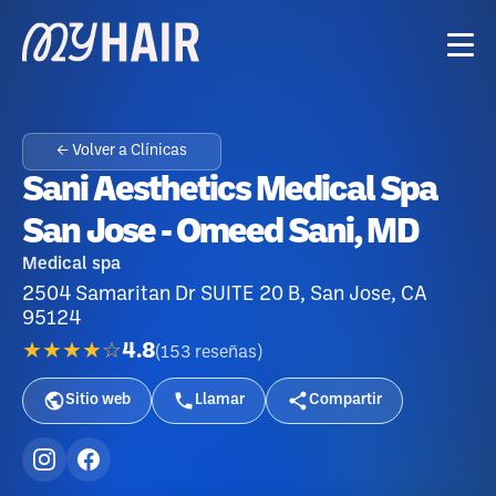
← Volver a Clínicas
Sani Aesthetics Medical Spa
San Jose - Omeed Sani, MD
Medical spa
2504 Samaritan Dr SUITE 20 B, San Jose, CA
95124
★★★★☆
4.8
(
153
reseñas
)
Sitio web
Llamar
Compartir