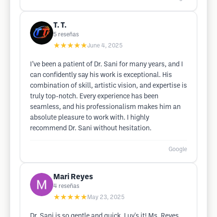
T. T.
5
reseñas
★★★★★
June 4, 2025
I’ve been a patient of Dr. Sani for many years, and I
can confidently say his work is exceptional. His
combination of skill, artistic vision, and expertise is
truly top-notch. Every experience has been
seamless, and his professionalism makes him an
absolute pleasure to work with. I highly
recommend Dr. Sani without hesitation.
Google
Mari Reyes
4
reseñas
★★★★★
May 23, 2025
Dr. Sani is so gentle and quick. Luv's it! Ms. Reyes