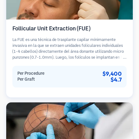
Follicular Unit Extraction (FUE)
La FUE es una técnica de trasplante capilar mínimamente
invasiva en la que se extraen unidades foliculares individuales
(1-4 cabellos) directamente del área donante utilizando micro
punzones (0.7-1.0mm). Luego, los folículos se implantan en las
áreas receptoras de calvicie. Este método deja cicatrices
diminutas y apenas visibles, y permite una curación más rápida
$9,400
Per Procedure
en comparación con los métodos de extracción de tiras.
$4.7
Per Graft