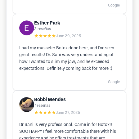
Google
Esther Park
2
reseñas
★★★★★
June 29, 2025
I had my masseter Botox done here, and I've seen
great results! Dr. Sani was very understanding of
how I wanted to slim my jaw, and he exceeded
expectations! Definitely coming back for more :)
Google
Bobbi Mendes
7
reseñas
★★★★★
June 27, 2025
Dr Sani is very professional. Came in for Botox!!
SOO HAPPY I feel more comfortable there with his
experience and he offers treatments that are