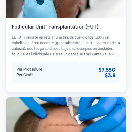
Follicular Unit Transplantation (FUT)
La FUT consiste en retirar una tira de cuero cabelludo con
cabello del área donante (generalmente la parte posterior de la
cabeza), que luego se diseca bajo microscopios en unidades
foliculares individuales. Estas unidades se trasplantan al área
receptora. Este método generalmente produce más injertos en
una sola sesión, pero deja una cicatriz lineal.
$7,550
Per Procedure
$3.8
Per Graft