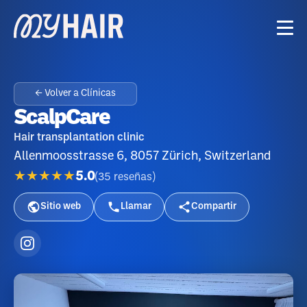
← Volver a Clínicas
ScalpCare
Hair transplantation clinic
Allenmoosstrasse 6, 8057 Zürich, Switzerland
★★★★★
5.0
(
35
reseñas
)
Sitio web
Llamar
Compartir