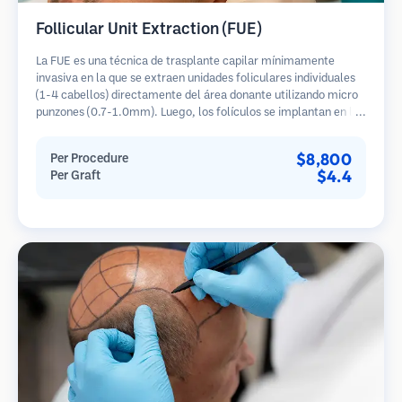
Follicular Unit Extraction (FUE)
La FUE es una técnica de trasplante capilar mínimamente
invasiva en la que se extraen unidades foliculares individuales
(1-4 cabellos) directamente del área donante utilizando micro
punzones (0.7-1.0mm). Luego, los folículos se implantan en las
áreas receptoras de calvicie. Este método deja cicatrices
diminutas y apenas visibles, y permite una curación más rápida
$8,800
Per Procedure
en comparación con los métodos de extracción de tiras.
$4.4
Per Graft