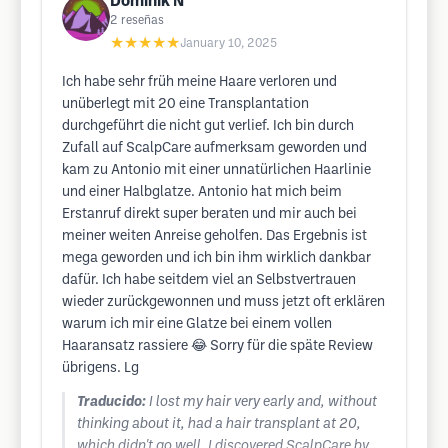
Dominik N
2
reseñas
★★★★★
January 10, 2025
Ich habe sehr früh meine Haare verloren und
unüberlegt mit 20 eine Transplantation
durchgeführt die nicht gut verlief. Ich bin durch
Zufall auf ScalpCare aufmerksam geworden und
kam zu Antonio mit einer unnatürlichen Haarlinie
und einer Halbglatze. Antonio hat mich beim
Erstanruf direkt super beraten und mir auch bei
meiner weiten Anreise geholfen. Das Ergebnis ist
mega geworden und ich bin ihm wirklich dankbar
dafür. Ich habe seitdem viel an Selbstvertrauen
wieder zurückgewonnen und muss jetzt oft erklären
warum ich mir eine Glatze bei einem vollen
Haaransatz rassiere 😂 Sorry für die späte Review
übrigens. Lg
Traducido:
I lost my hair very early and, without
thinking about it, had a hair transplant at 20,
which didn't go well. I discovered ScalpCare by