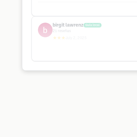
birgit lawrenz
Guía local
21
reseñas
★★★
July 2, 2025