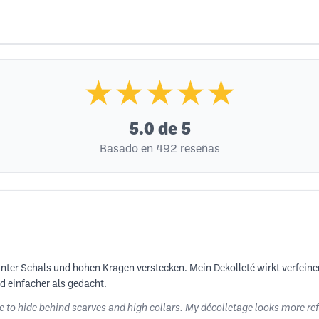
★★★★★
5.0
de 5
Basado en 492 reseñas
nter Schals und hohen Kragen verstecken. Mein Dekolleté wirkt verfeine
nd einfacher als gedacht.
ave to hide behind scarves and high collars. My décolletage looks more 