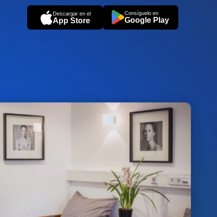
Consíguelo en
Descargar en el
Google Play
App Store