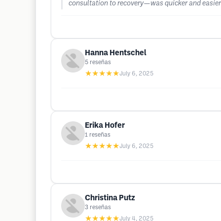
consultation to recovery—was quicker and easier 
Hanna Hentschel
5
reseñas
★★★★★
July 6, 2025
Erika Hofer
1
reseñas
★★★★★
July 6, 2025
Christina Putz
3
reseñas
★★★★★
July 4, 2025