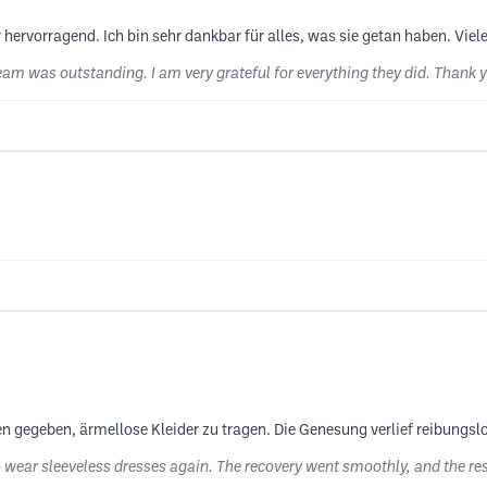
ervorragend. Ich bin sehr dankbar für alles, was sie getan haben. Viele
eam was outstanding. I am very grateful for everything they did. Thank yo
n gegeben, ärmellose Kleider zu tragen. Die Genesung verlief reibungsl
o wear sleeveless dresses again. The recovery went smoothly, and the res