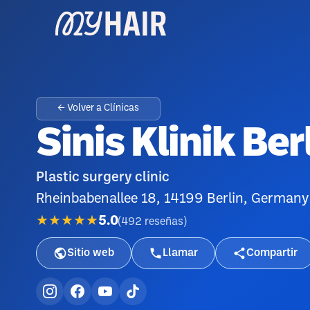
← Volver a Clínicas
Sinis Klinik Be
Plastic surgery clinic
Rheinbabenallee 18, 14199 Berlin, Germany
★★★★★
5.0
(
492
reseñas
)
Sitio web
Llamar
Compartir