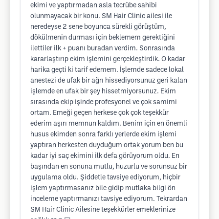
ekimi ve yaptırmadan asla tecrübe sahibi
olunmayacak bir konu. SM Hair Clinic ailesi ile
neredeyse 2 sene boyunca sürekli görüştüm,
dökülmenin durması için beklemem gerektiğini
ilettiler ilk + puanı buradan verdim. Sonrasında
kararlaştırıp ekim işlemini gerçekleştirdik. O kadar
harika geçti ki tarif edemem. İşlemde sadece lokal
anestezi de ufak bir ağrı hissediyorsunuz geri kalan
işlemde en ufak bir şey hissetmiyorsunuz. Ekim
sırasında ekip işinde profesyonel ve çok samimi
ortam. Emeği geçen herkese çok çok teşekkür
ederim aşırı memnun kaldım. Benim için en önemli
husus ekimden sonra farklı yerlerde ekim işlemi
yaptıran herkesten duyduğum ortak yorum ben bu
kadar iyi saç ekimini ilk defa görüyorum oldu. En
başından en sonuna mutlu, huzurlu ve sorunsuz bir
uygulama oldu. Şiddetle tavsiye ediyorum, hiçbir
işlem yaptırmasanız bile gidip mutlaka bilgi ön
inceleme yaptırmanızı tavsiye ediyorum. Tekrardan
SM Hair Clinic Ailesine teşekkürler emeklerinize