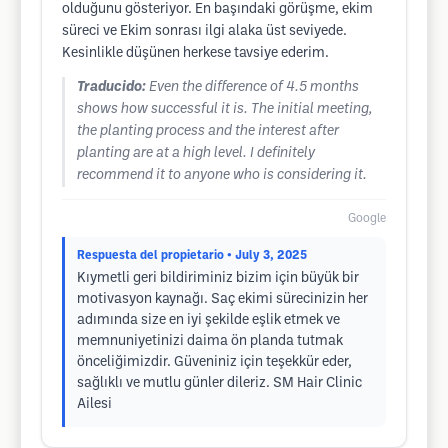
olduğunu gösteriyor. En başındaki görüşme, ekim
süreci ve Ekim sonrası ilgi alaka üst seviyede.
Kesinlikle düşünen herkese tavsiye ederim.
Traducido:
Even the difference of 4.5 months
shows how successful it is. The initial meeting,
the planting process and the interest after
planting are at a high level. I definitely
recommend it to anyone who is considering it.
Google
Respuesta del propietario
• July 3, 2025
Kıymetli geri bildiriminiz bizim için büyük bir
motivasyon kaynağı. Saç ekimi sürecinizin her
adımında size en iyi şekilde eşlik etmek ve
memnuniyetinizi daima ön planda tutmak
önceliğimizdir. Güveniniz için teşekkür eder,
sağlıklı ve mutlu günler dileriz. SM Hair Clinic
Ailesi