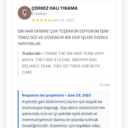
ÇERKEZ HALI YIKAMA
6
reseñas
★★★★★
June 29, 2025
SM HAİR EKİBİNE ÇOK TEŞEKKÜR EDİYORUM İŞİNİ
TEMİZ DÜZ VE GÜVENİLİR BİR EKİP İŞLERİ ÖZENLE
YAPIYORLAR
Traducido:
I THANK THE SM HAIR TEAM VERY
MUCH. THEY ARE A CLEAN, SMOOTH AND
RELIABLE TEAM. THEY DO THEIR JOB WITH
CARE.
Google
Respuesta del propietario
• June 29, 2025
Kıymetli geri bildiriminiz bizim için büyük bir
motivasyon kaynağı. Saç ekimi sürecinizin her
adımında size en iyi şekilde eşlik etmek ve
memnuniyetinizi daima ön planda tutmak
önceliğimizdir. Güveniniz için teşekkür eder,