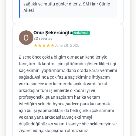
sağlıklı ve mutlu günler dileriz. SM Hair Clinic
Ailesi
Onur Şekercioğlu
Guía local
22
reseñas
★★★★★
June 29, 2025
2 sene önce çokta bilgim olmadan kendileriyle
tanıştım.İlk kontrol için gittiğimde gösterdikleri ilgi
saç ekimini yaptırmama daha orada karar vermemi
sağladı.Aslında çok fazla saç ekimine ihtiyacım
yoktu,sadece alın kısmımda açıklık vardı fakat
arkadaşlar tüm işlemlerde o kadar iyi ve
profesyonelki,şuan saçlarım harika ve tam
istediğim şekilde.Ayrıca,sadece para kazanmak
için bu işi yapmadıkları da belli çünkü çok samimi
ve cana yana arkadaşlar.Saç ektirmeyi
düşündüğünüz an sakın 1 saniye bile beklemeyin ve
ziyaret edin,asla pişman olmazsınız