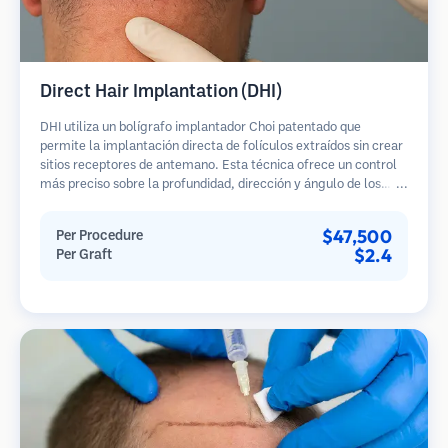
Direct Hair Implantation (DHI)
DHI utiliza un bolígrafo implantador Choi patentado que
permite la implantación directa de folículos extraídos sin crear
sitios receptores de antemano. Esta técnica ofrece un control
más preciso sobre la profundidad, dirección y ángulo de los
cabellos implantados, potencialmente brindando resultados
más densos y una curación más rápida.
$47,500
Per Procedure
$2.4
Per Graft