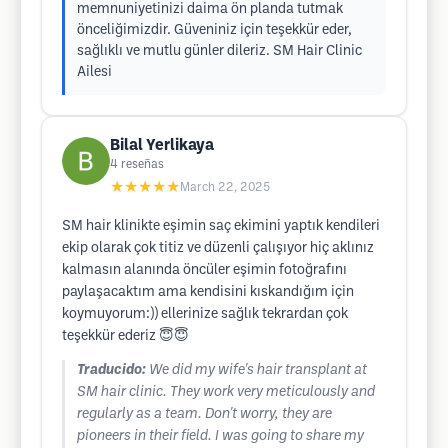
memnuniyetinizi daima ön planda tutmak
önceliğimizdir. Güveniniz için teşekkür eder,
sağlıklı ve mutlu günler dileriz. SM Hair Clinic
Ailesi
Bilal Yerlikaya
4
reseñas
★★★★★
March 22, 2025
SM hair klinikte eşimin saç ekimini yaptık kendileri
ekip olarak çok titiz ve düzenli çalışıyor hiç aklınız
kalmasın alanında öncüler eşimin fotoğrafını
paylaşacaktım ama kendisini kıskandığım için
koymuyorum:)) ellerinize sağlık tekrardan çok
teşekkür ederiz 😇😇
Traducido:
We did my wife's hair transplant at
SM hair clinic. They work very meticulously and
regularly as a team. Don't worry, they are
pioneers in their field. I was going to share my