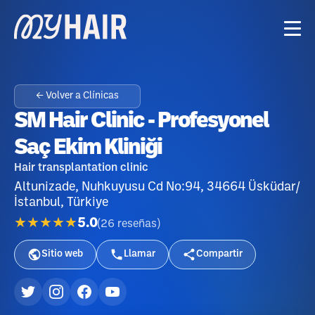
← Volver a Clínicas
SM Hair Clinic - Profesyonel
Saç Ekim Kliniği
Hair transplantation clinic
Altunizade, Nuhkuyusu Cd No:94, 34664 Üsküdar/
İstanbul, Türkiye
★★★★★
5.0
(
26
reseñas
)
Sitio web
Llamar
Compartir