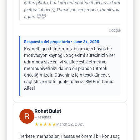
wife's photo, but I am not posting it because I am
jealous of her :)) Thank you very much, thank you
again 😇😇
Google
Respuesta del propietario
• June 21, 2025
Kıymetli geri bildiriminiz bizim için büyük bir
motivasyon kaynağı. Saç ekimi sürecinizin her
adımında size en iyi şekilde eşlik etmek ve
memnuniyetinizi daima ön planda tutmak
önceliğimizdir. Güveniniz için teşekkür eder,
sağlıklı ve mutlu günler dileriz. SM Hair Clinic
Ailesi
Rohat Bulut
4
reseñas
★★★★★
March 22, 2025
Herkese merhabalar. Hassas ve önemli bir konu saç