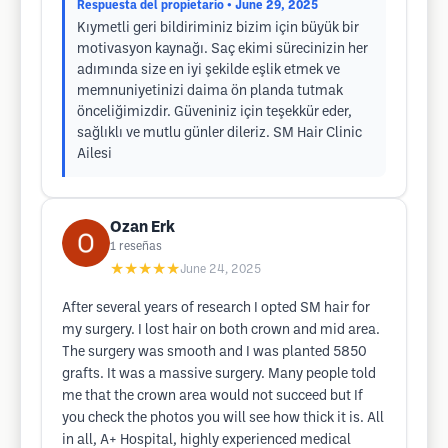
Respuesta del propietario
• June 29, 2025
Kıymetli geri bildiriminiz bizim için büyük bir
motivasyon kaynağı. Saç ekimi sürecinizin her
adımında size en iyi şekilde eşlik etmek ve
memnuniyetinizi daima ön planda tutmak
önceliğimizdir. Güveniniz için teşekkür eder,
sağlıklı ve mutlu günler dileriz. SM Hair Clinic
Ailesi
Ozan Erk
1
reseñas
★★★★★
June 24, 2025
After several years of research I opted SM hair for
my surgery. I lost hair on both crown and mid area.
The surgery was smooth and I was planted 5850
grafts. It was a massive surgery. Many people told
me that the crown area would not succeed but If
you check the photos you will see how thick it is. All
in all, A+ Hospital, highly experienced medical