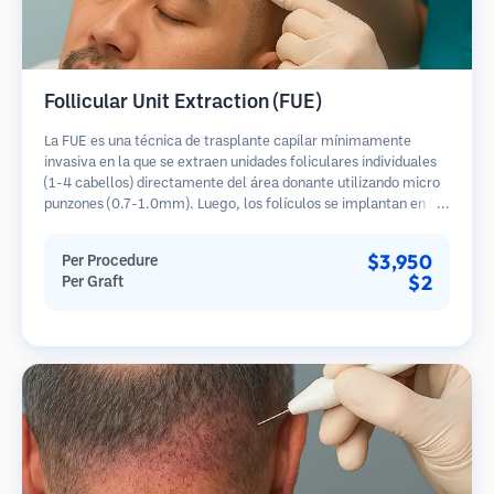
Follicular Unit Extraction (FUE)
La FUE es una técnica de trasplante capilar mínimamente
invasiva en la que se extraen unidades foliculares individuales
(1-4 cabellos) directamente del área donante utilizando micro
punzones (0.7-1.0mm). Luego, los folículos se implantan en las
áreas receptoras de calvicie. Este método deja cicatrices
diminutas y apenas visibles, y permite una curación más rápida
$3,950
Per Procedure
en comparación con los métodos de extracción de tiras.
$2
Per Graft