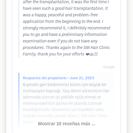
after the transplantation, it was the first time I
have seen such a good hair transplantation. It
was a happy, peaceful and problem-free
application from the beginning to the end. I
strongly recommend it, I definitely recommend
you to go and have a preliminary information
examination even if you do not have any
procedures. Thanks again to the SM Hair Clinic
Family, thank you for your efforts ❤️🙏🏻
Google
Respuesta del propietario
• June 21, 2025
Kıymetli geri bildiriminiz bizim için büyük bir
motivasyon kaynağı. Saç ekimi sürecinizin her
adımında size en iyi şekilde eşlik etmek ve
memnuniyetinizi daima ön planda tutmak
önceliğimizdir. Güveniniz için teşekkür eder,
sağlıklı ve mutlu günler dileriz. SM Hair Clinic
Ailesi
Mostrar 10 reseñas más ...