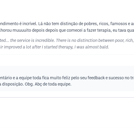
endimento é incrível. Lá não tem distinção de pobres, ricos, famosos e
lhorou muuuuito depois depois que comecei a fazer terapia, eu tava qua
ted... the service is incredible. There is no distinction between poor, r
ir improved a lot after I started therapy, I was almost bald.
ário e a equipe toda fica muito feliz pelo seu feedback e sucesso no 
 disposição. Obg. Abç de toda equipe.