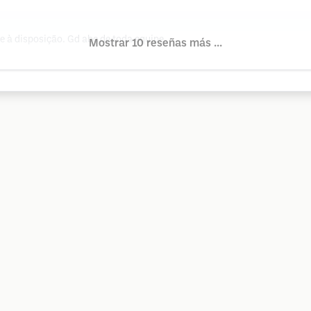
 à disposição. Gd abç de toda equipe.
Mostrar 10 reseñas más ...