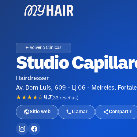
← Volver a Clínicas
Studio Capillar
Hairdresser
Av. Dom Luís, 609 - Lj 06 - Meireles, Fortal
★★★★☆
4.7
(
33
reseñas
)
Sitio web
Llamar
Compartir