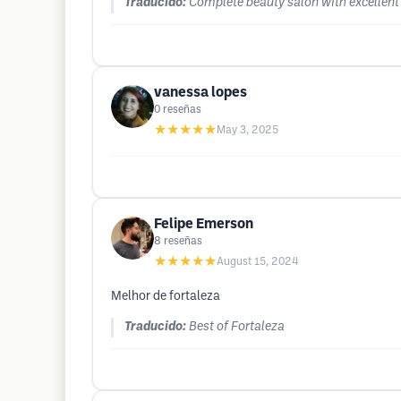
Traducido:
Complete beauty salon with excellent 
vanessa lopes
0
reseñas
★★★★★
May 3, 2025
Felipe Emerson
8
reseñas
★★★★★
August 15, 2024
Melhor de fortaleza
Traducido:
Best of Fortaleza