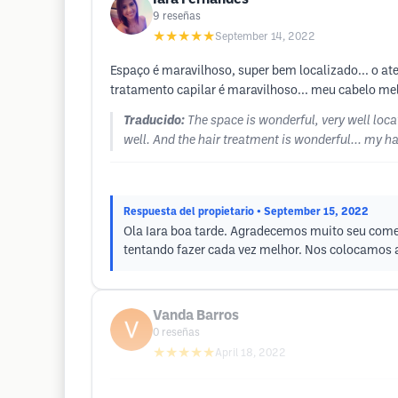
9
reseñas
★★★★★
September 14, 2022
Espaço é maravilhoso, super bem localizado... o at
tratamento capilar é maravilhoso... meu cabelo me
Traducido:
The space is wonderful, very well loca
well. And the hair treatment is wonderful... my ha
Respuesta del propietario
• September 15, 2022
Ola Iara boa tarde. Agradecemos muito seu coment
tentando fazer cada vez melhor. Nos colocamos a
Vanda Barros
0
reseñas
★★★★★
April 18, 2022