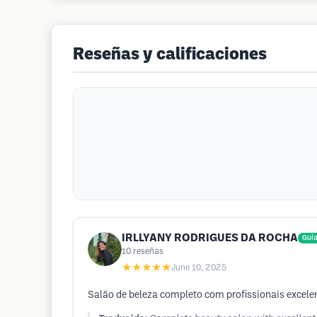
Reseñas y calificaciones
IRLLYANY RODRIGUES DA ROCHA
Guía
10
reseñas
★★★★★
June 10, 2025
Salão de beleza completo com profissionais excele