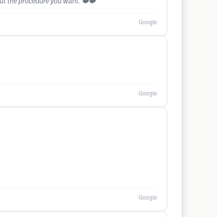
out the procedure you want. ❤️❤️
Google
Google
Google