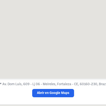
📍
Av. Dom Luís, 609 - Lj 06 - Meireles, Fortaleza - CE, 60160-230, Braz
Abrir en Google Maps