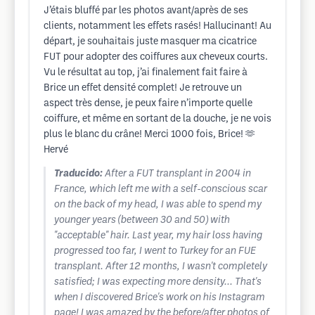
J’étais bluffé par les photos avant/après de ses
clients, notamment les effets rasés! Hallucinant! Au
départ, je souhaitais juste masquer ma cicatrice
FUT pour adopter des coiffures aux cheveux courts.
Vu le résultat au top, j’ai finalement fait faire à
Brice un effet densité complet! Je retrouve un
aspect très dense, je peux faire n’importe quelle
coiffure, et même en sortant de la douche, je ne vois
plus le blanc du crâne! Merci 1000 fois, Brice! 🫶
Hervé
Traducido:
After a FUT transplant in 2004 in
France, which left me with a self-conscious scar
on the back of my head, I was able to spend my
younger years (between 30 and 50) with
"acceptable" hair. Last year, my hair loss having
progressed too far, I went to Turkey for an FUE
transplant. After 12 months, I wasn't completely
satisfied; I was expecting more density... That's
when I discovered Brice's work on his Instagram
page! I was amazed by the before/after photos of