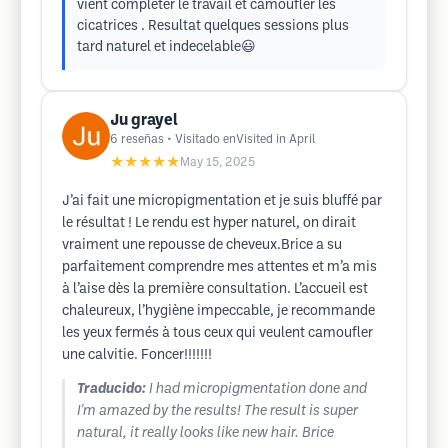
vient compléter le travail et camoufler les
cicatrices . Resultat quelques sessions plus
tard naturel et indecelable😃
Ju grayel
6
reseñas
• Visitado enVisited in April
★★★★★
May 15, 2025
J’ai fait une micropigmentation et je suis bluffé par
le résultat ! Le rendu est hyper naturel, on dirait
vraiment une repousse de cheveux.Brice a su
parfaitement comprendre mes attentes et m’a mis
à l’aise dès la première consultation. L’accueil est
chaleureux, l’hygiène impeccable, je recommande
les yeux fermés à tous ceux qui veulent camoufler
une calvitie. Foncer!!!!!!!
Traducido:
I had micropigmentation done and
I'm amazed by the results! The result is super
natural, it really looks like new hair. Brice