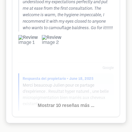
understood my expectations perfectly and put
me at ease from the first consultation. The
welcome is warm, the hygiene impeccable, I
recommend it with my eyes closed to anyone
who wants to camouflage baldness. Go for it!!!!!!
Google
Respuesta del propietario
• June 18, 2025
Merci beaucoup Julien pour ce partage
d’expérience . Resultat hyper naturel , une belle
micropigmentation bien mariés aux cheveux
existants
Mostrar 10 reseñas más ...