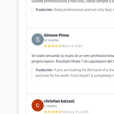
Grande professionista e non solo, riesce sempre a ti
Traducido:
Great professional and not only that,
Simone Pinna
14
reseñas
★★★★★
March 8, 2025
Se state cercando la mano di un vero professionista 
proprio lavoro. Risultato finale ? Un capolavoro del t
Traducido:
If you are looking for the hand of a t
and love for his work. Final result? A completely
christian balzani
1
reseñas
★★★★★
February 24, 2025