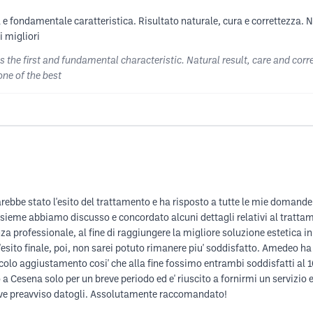
e fondamentale caratteristica. Risultato naturale, cura e correttezza. N
i migliori
t is the first and fundamental characteristic. Natural result, care and co
one of the best
bbe stato l'esito del trattamento e ha risposto a tutte le mie domande
 Insieme abbiamo discusso e concordato alcuni dettagli relativi al tratta
nza professionale, al fine di raggiungere la migliore soluzione estetica in
l'esito finale, poi, non sarei potuto rimanere piu' soddisfatto. Amedeo 
olo aggiustamento cosi' che alla fine fossimo entrambi soddisfatti al 1
esena solo per un breve periodo ed e' riuscito a fornirmi un servizio ec
eve preavviso datogli. Assolutamente raccomandato!