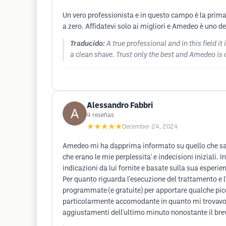
Un vero professionista e in questo campo è la prima 
a zero. Affidatevi solo ai migliori e Amedeo è uno de
Traducido:
A true professional and in this field i
a clean shave. Trust only the best and Amedeo is 
Alessandro Fabbri
4
reseñas
★★★★★
December 24, 2024
Amedeo mi ha dapprima informato su quello che sare
che erano le mie perplessita' e indecisioni iniziali.
indicazioni da lui fornite e basate sulla sua esperie
Per quanto riguarda l'esecuzione del trattamento e 
programmate (e gratuite) per apportare qualche picc
particolarmente accomodante in quanto mi trovavo a C
aggiustamenti dell'ultimo minuto nonostante il br