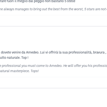
rare fuori il meglio dal peggio non bastano 5 stelle
 he always manages to bring out the best from the worst, 5 stars are no
dovete venire da Amedeo. Lui vi offrirà la sua professionalità, bravura ,
utto naturale. Top !
rue professional you must come to Amedeo. He will offer you his professio
 natural masterpiece. Tops!