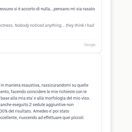
essuno si è accorto di nulla...pensano mi sia rasato
rrectness. Nobody noticed anything... they think I had
Google
 in maniera esaustiva, rassicurandomi su quelle
mento, facendo coincidere le mie richieste con le
 base alla mia eta' e alla morfologia del mio viso.
ha anche eseguito 2 sedute aggiuntive non
00% del risultato. Amedeo e' poi stato
cellente, riuscendo ad effettuare quei piccoli