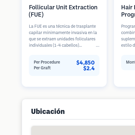
Follicular Unit Extraction
Hair
(FUE)
Prog
La FUE es una técnica de trasplante
Progra
capilar mínimamente invasiva en la
combin
que se extraen unidades foliculares
suplem
individuales (1-4 cabellos)
estilo 
directamente del área donante
para p
utilizando micro punzones (0.7-
de pérd
$4,850
Per Procedure
Mont
1.0mm). Luego, los folículos se
prevenc
$2.4
Per Graft
implantan en las áreas receptoras de
restaur
calvicie. Este método deja cicatrices
diminutas y apenas visibles, y
permite una curación más rápida en
comparación con los métodos de
extracción de tiras.
Ubicación