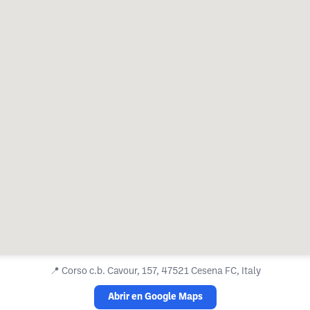
📍
Corso c.b. Cavour, 157, 47521 Cesena FC, Italy
Abrir en Google Maps