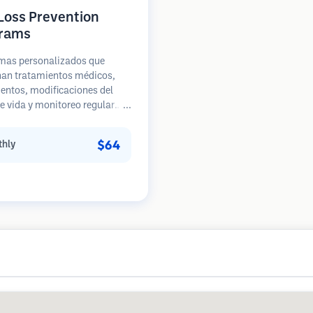
 Loss Prevention
rams
mas personalizados que
an tratamientos médicos,
entos, modificaciones del
de vida y monitoreo regular
acientes en etapas tempranas
ida de cabello. Enfoque en la
$64
hly
ión en lugar de la
ación.