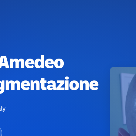
i Amedeo
igmentazione
ly