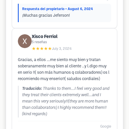
Respuesta del propietario
• August 6, 2024
¡Muchas gracias Jeferson!
Xisco Ferriol
5
reseñas
★★★★★
July 3, 2024
Gracias, a ellos ...me siento muy bien y tratan
soberanamente muy bien al cliente ..y l.digo muy
en serio !!( son más humanos q colaboradores) os l
recomiendo muy enserio!!( saludos cordiales)
Traducido:
Thanks to them...I feel very good and
they treat their clients extremely well...and I
mean this very seriously!!(they are more human
than collaborators) I highly recommend them!!
(kind regards)
Google