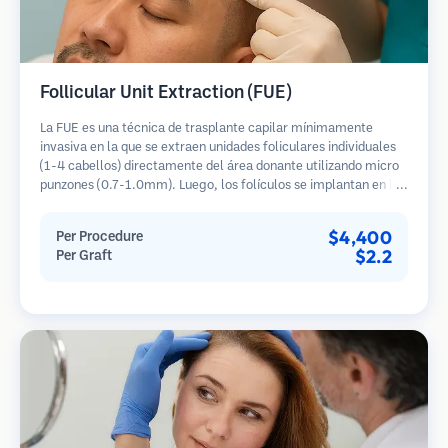
Follicular Unit Extraction (FUE)
La FUE es una técnica de trasplante capilar mínimamente
invasiva en la que se extraen unidades foliculares individuales
(1-4 cabellos) directamente del área donante utilizando micro
punzones (0.7-1.0mm). Luego, los folículos se implantan en las
áreas receptoras de calvicie. Este método deja cicatrices
diminutas y apenas visibles, y permite una curación más rápida
$4,400
Per Procedure
en comparación con los métodos de extracción de tiras.
$2.2
Per Graft