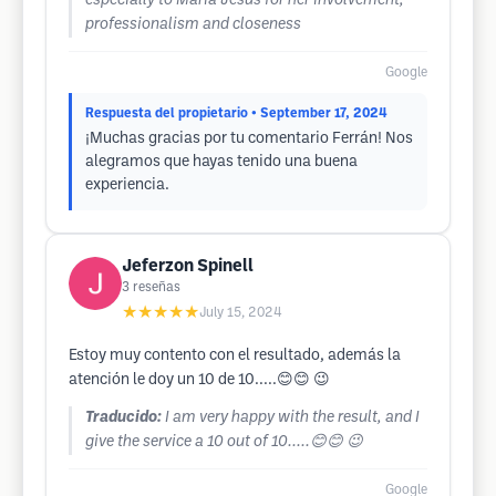
especially to María Jesús for her involvement,
professionalism and closeness
Google
Respuesta del propietario
• September 17, 2024
¡Muchas gracias por tu comentario Ferrán! Nos
alegramos que hayas tenido una buena
experiencia.
Jeferzon Spinell
3
reseñas
★★★★★
July 15, 2024
Estoy muy contento con el resultado, además la
atención le doy un 10 de 10.....😊😊 😉
Traducido:
I am very happy with the result, and I
give the service a 10 out of 10.....😊😊 😉
Google