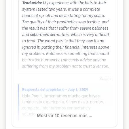
Traducido:
My experience with the hair-to-hair
system lasted two years. It was a complete
financial rip-off and devastating for my scalp.
The quality of their prosthetics was terrible, and
the result was that I suffer from severe baldness
and seborrheic dermatitis, which is very difficult
to treat. The worst part is that they saw it and
ignored it, putting their financial interests above
my problem. Baldness is something that should
be treated humanely. I sincerely advise anyone
suffering from my problem not to trust Svenson.
Google
Respuesta del propietario
• July 1, 2024
Hola Paqui, lamentamos mucho que hayas
tenido esta experiencia. Si nos das tu nombre
completo, intentaremos contactarle y
solucionar lo ocurrido!
Mostrar 10 reseñas más ...