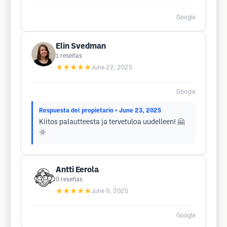
Google
Elin Svedman
1
reseñas
★★★★★
June 22, 2025
Google
Respuesta del propietario
• June 23, 2025
Kiitos palautteesta ja tervetuloa uudelleen! 🤗
🌞
Antti Eerola
0
reseñas
★★★★★
June 9, 2025
Google