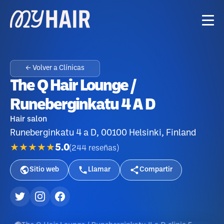
← Volver a Clínicas
The Q Hair Lounge /
Runeberginkatu 4 A D
Hair salon
Runeberginkatu 4 a D, 00100 Helsinki, Finland
★★★★★
5.0
(
244
reseñas
)
Sitio web
Llamar
Compartir