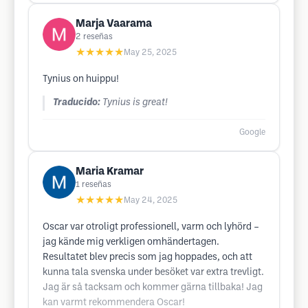
Marja Vaarama
2
reseñas
★★★★★
May 25, 2025
Tynius on huippu!
Traducido:
Tynius is great!
Google
Maria Kramar
1
reseñas
★★★★★
May 24, 2025
Oscar var otroligt professionell, varm och lyhörd –
jag kände mig verkligen omhändertagen.
Resultatet blev precis som jag hoppades, och att
kunna tala svenska under besöket var extra trevligt.
Jag är så tacksam och kommer gärna tillbaka! Jag
kan varmt rekommendera Oscar!