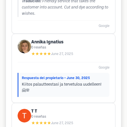
Traducido:
Friendly service that takes the
customer into account. Cut and dye according to
wishes.
Google
Annika Ignatius
0
reseñas
★★★★★
June 27, 2025
Google
Respuesta del propietario
• June 30, 2025
Kiitos palautteestasi ja tervetuloa uudelleen!
🤗🌸
T T
0
reseñas
★★★★★
June 27, 2025