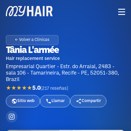
← Volver a Clínicas
Tânia L'armée
Hair replacement service
Empresarial Quartier - Estr. do Arraial, 2483 -
sala 106 - Tamarineira, Recife - PE, 52051-380,
Brazil
★★★★★
5.0
(
217
reseñas
)
Sitio web
Llamar
Compartir