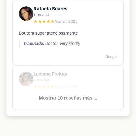
Rafaela Soares
3
reseñas
★★★★★
May 27, 2025
Doutora super atenciosamente
Traducido:
Doctor, very kindly
Google
Luciana Freitas
4
reseñas
★★★★★
May 27, 2025
Mostrar 10 reseñas más ...
Google