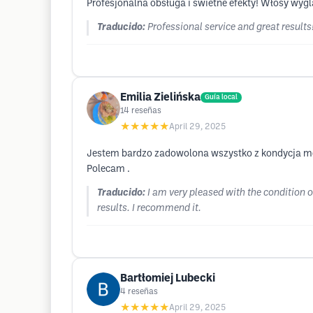
Profesjonalna obsługa i świetne efekty! Włosy wyg
Traducido:
Professional service and great results
Emilia Zielińska
Guía local
14
reseñas
★★★★★
April 29, 2025
Jestem bardzo zadowolona wszystko z kondycja moic
Polecam .
Traducido:
I am very pleased with the condition o
results. I recommend it.
Bartłomiej Lubecki
4
reseñas
★★★★★
April 29, 2025