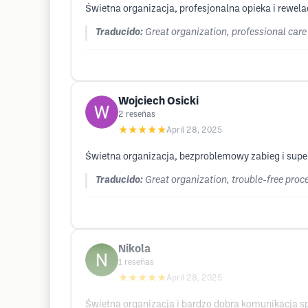
Świetna organizacja, profesjonalna opieka i rewe
Traducido:
Great organization, professional care a
Wojciech Osicki
2
reseñas
★★★★★
April 28, 2025
Świetna organizacja, bezproblemowy zabieg i super
Traducido:
Great organization, trouble-free proc
Nikola
1
reseñas
★★★★★
April 28, 2025
Świetna organizacja i bardzo dobra komunikacja spr