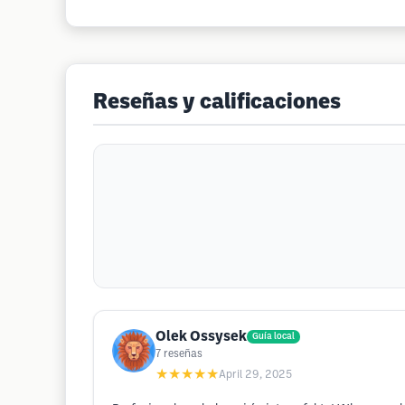
Reseñas y calificaciones
Olek Ossysek
Guía local
7
reseñas
★★★★★
April 29, 2025