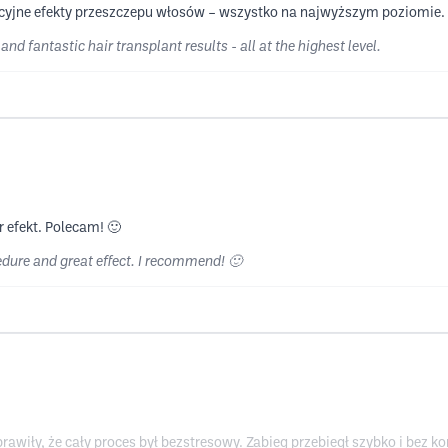
lacyjne efekty przeszczepu włosów – wszystko na najwyższym poziomie.
nd fantastic hair transplant results - all at the highest level.
 efekt. Polecam! 🙂
edure and great effect. I recommend! 🙂
awiły, że cały proces był bezstresowy. Zabieg przebiegł szybko i bez k