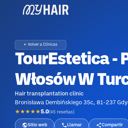
← Volver a Clínicas
TourEstetica - 
Włosów W Turc
Hair transplantation clinic
Bronisława Dembińskiego 35c, 81-237 Gdy
★★★★★
5.0
(
45
reseñas
)
Sitio web
Llamar
Compartir