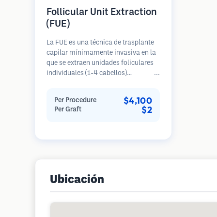
Follicular Unit Extraction
(FUE)
La FUE es una técnica de trasplante
capilar mínimamente invasiva en la
que se extraen unidades foliculares
individuales (1-4 cabellos)
directamente del área donante
utilizando micro punzones (0.7-
$4,100
Per Procedure
1.0mm). Luego, los folículos se
$2
Per Graft
implantan en las áreas receptoras de
calvicie. Este método deja cicatrices
diminutas y apenas visibles, y
permite una curación más rápida en
comparación con los métodos de
extracción de tiras.
Ubicación