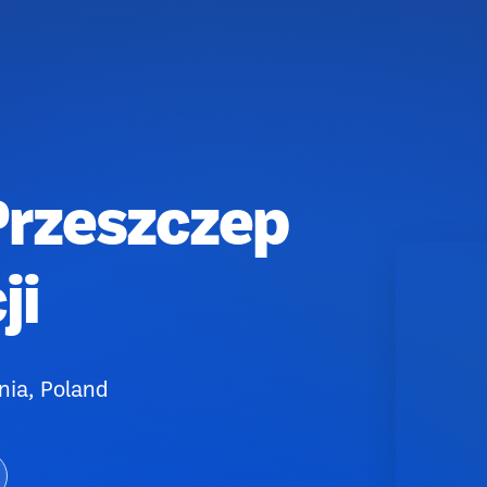
Przeszczep
ji
nia, Poland