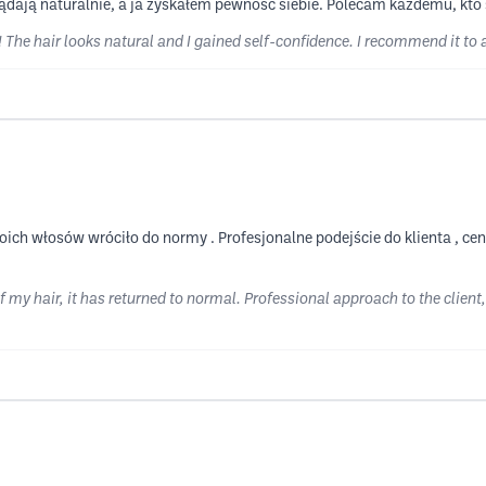
lądają naturalnie, a ja zyskałem pewność siebie. Polecam każdemu, kto
! The hair looks natural and I gained self-confidence. I recommend it to
h włosów wróciło do normy . Profesjonalne podejście do klienta , cen
f my hair, it has returned to normal. Professional approach to the clien