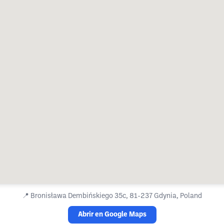
📍
Bronisława Dembińskiego 35c, 81-237 Gdynia, Poland
Abrir en Google Maps