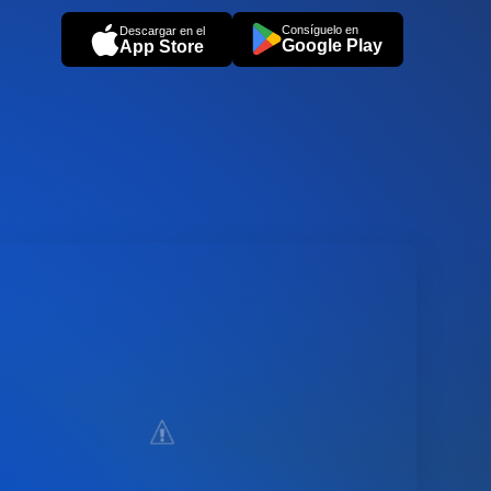
Consíguelo en
Descargar en el
Google Play
App Store