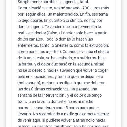
Simplemente horrible. La agencia, fatal.
Comunicación cero, acabé pagando 700 euros más
por ,según ellos ,un malentendido. En fin, ese tema
lo dejo aparte. En cuanto a la clínica, no hay por
dónde cogerla. Te venden que la intervención la
realiza el doctor (falso, el doctor solo hace la parte
de los canales. Todo lo demás lo hacen las
enfermeras, tanto la anestesia, como la extracción,
como poner los injertos). Cuando se acaba el efecto
de la anestesia, se ha acabado, y a sufrir (me hice
la barba, y el dolor que pasé en la segunda mitad
no se lo deseo a nadie). Tuvieron que volver a coger
pelo en 4 ocasiones, y todo lo que me decían era
(not enough), mejor no os digo lo que me dolieron
las dos últimas extracciones. Ha pasado una
semana de la intervención , y el dolor que tengo
todavía en la zona donante, no es ni medio
normal….ennantyum cada 5 horas para poder
llevarlo. No recomiendo a nadie que cometa el error
de venir aquí, si pudiese volver a atrás no lo hacía
ni loco. En cuanto al resultado, solo ha pasado una