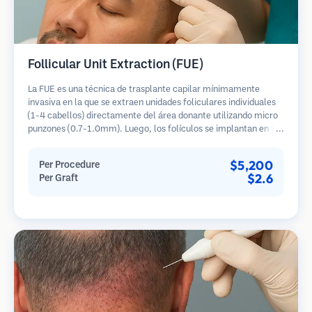
Follicular Unit Extraction (FUE)
La FUE es una técnica de trasplante capilar mínimamente
invasiva en la que se extraen unidades foliculares individuales
(1-4 cabellos) directamente del área donante utilizando micro
punzones (0.7-1.0mm). Luego, los folículos se implantan en las
áreas receptoras de calvicie. Este método deja cicatrices
diminutas y apenas visibles, y permite una curación más rápida
$5,200
Per Procedure
en comparación con los métodos de extracción de tiras.
$2.6
Per Graft