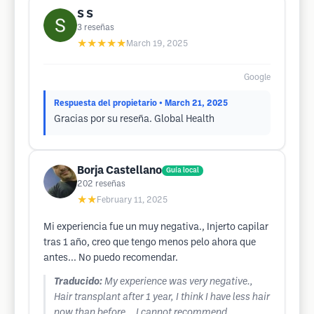
S S
3
reseñas
★★★★★
March 19, 2025
Google
Respuesta del propietario
• March 21, 2025
Gracias por su reseña. Global Health
Borja Castellano
Guía local
202
reseñas
★★
February 11, 2025
Mi experiencia fue un muy negativa., Injerto capilar
tras 1 año, creo que tengo menos pelo ahora que
antes... No puedo recomendar.
Traducido:
My experience was very negative.,
Hair transplant after 1 year, I think I have less hair
now than before... I cannot recommend.