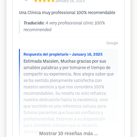
★★★★★
January 16, 2025
Una Clínica muy professional 100% recomendable
Traducido:
A very professional clinic 100%
recommended
Google
Respuesta del propietario
• January 16, 2025
Estimada Maialen, Muchas gracias por sus
amables palabras y por tomarse el tiempo de
compartir su experiencia. Nos alegra saber que
se ha sentido plenamente satisfecha con
nuestro servicio y que nos considera 100%
recomendables. Su reseña no solo refuerza
nuestra dedicación hacia la excelencia, sino
que también es una referencia valiosa para
futuros pacientes que buscan confianza y
profesionalidad. Estamos a su disposición
para atenderle siempre que lo necesite.
Atentamente, Global Health
Mostrar 10 reseñas más ...