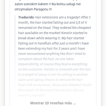
salon szerokim łukiem !! Na końcu usługi nie
otrzymałam Paragonu !!!
Traducido:
Hair extensions are a tragedy!! After 1
month, the hair started falling out and 1/3 of it
remained on the head. They ordered the cheapest
hair available on the market! Keratin started to
break down while wearing it. My hair started
falling out in handfuls after just a month! I have
been extending my hair for 2 years and I have
never encountered anything like this! I tried to
complain about the hair, no one takes
responsibility, of course they blame everything
on the customer. Keratin is smeared over the hair
to a length of about 3 cm! I'm sitting in another
salon and taking 3 hours to remove the hair
that's left on my head. Shock and disbelief! Avoid
this salon!! At the end of the service I did not
receive a receipt!!!
Mostrar 10 reseñas más ...
Google