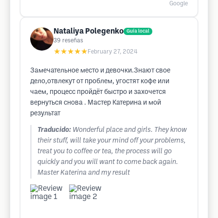
Google
Nataliya Polegenko
Guía local
39
reseñas
★★★★★
February 27, 2024
Замечательное место и девочки.Знают свое
дело,отвлекут от проблем, угостят кофе или
чаем, процесс пройдёт быстро и захочется
вернуться снова . Мастер Катерина и мой
результат
Traducido:
Wonderful place and girls. They know
their stuff, will take your mind off your problems,
treat you to coffee or tea, the process will go
quickly and you will want to come back again.
Master Katerina and my result