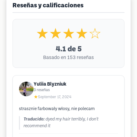
Reseñas y calificaciones
★★★★☆
4.1
de 5
Basado en 153 reseñas
Yuliia Blyzniuk
3
reseñas
★
September 17, 2024
strasznie farbowały włosy, nie polecam
Traducido:
dyed my hair terribly, I don't
recommend it