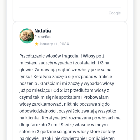
Google
Natalia
2
reseñas
★
January 11, 2024
Przedłużanie włosów tragedia !! Włosy po 1
miesiącu zaczęły wypadać i została ich 1/3 na
głowie .Zamawiają najtańsze włosy jakie są na
rynku ! Keratyna zaczęła się rozpadać w trakcie
noszenia . Garściami mi zaczęły wypadać włosy
już po miesiącu ! Od 2 lat przedłużam włosy z
czymś takim się nie spotkałam ! Próbowałam
włosy zareklamować , nikt nie poczuwa się do
odpowiedzialności, oczywiście zwalają wszystko
na klienta . Keratyna jest rozmazana po włosach na
długość około 3 cm ! Siedzę właśnie w innym
salonie i 3 godzinę ściągamy włosy które zostały
na głowie . Szok i nie dowierzanie ! Omijajcie ten