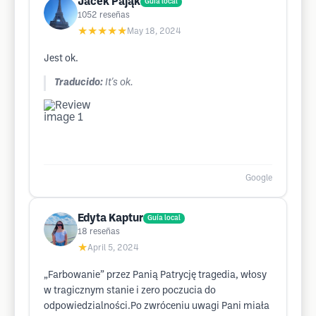
Jacek Pająk
Guía local
1052
reseñas
★★★★★
May 18, 2024
Jest ok.
Traducido:
It's ok.
Google
Edyta Kaptur
Guía local
18
reseñas
★
April 5, 2024
„Farbowanie” przez Panią Patrycję tragedia, włosy
w tragicznym stanie i zero poczucia do
odpowiedzialności.Po zwróceniu uwagi Pani miała