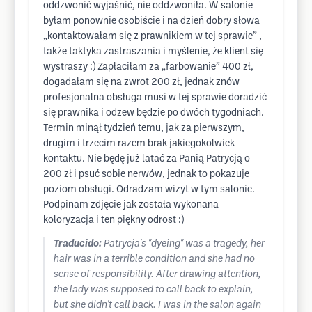
oddzwonić wyjaśnić, nie oddzwoniła. W salonie
byłam ponownie osobiście i na dzień dobry słowa
„kontaktowałam się z prawnikiem w tej sprawie” ,
także taktyka zastraszania i myślenie, że klient się
wystraszy :) Zapłaciłam za „farbowanie” 400 zł,
dogadałam się na zwrot 200 zł, jednak znów
profesjonalna obsługa musi w tej sprawie doradzić
się prawnika i odzew będzie po dwóch tygodniach.
Termin minął tydzień temu, jak za pierwszym,
drugim i trzecim razem brak jakiegokolwiek
kontaktu. Nie będę już latać za Panią Patrycją o
200 zł i psuć sobie nerwów, jednak to pokazuje
poziom obsługi. Odradzam wizyt w tym salonie.
Podpinam zdjęcie jak została wykonana
koloryzacja i ten piękny odrost :)
Traducido:
Patrycja's "dyeing" was a tragedy, her
hair was in a terrible condition and she had no
sense of responsibility. After drawing attention,
the lady was supposed to call back to explain,
but she didn't call back. I was in the salon again