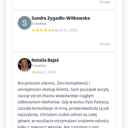
Google
Sandra Zygadło-Witkowska
3
reseñas
★★★★★
August 31, 2024
Google
Natalia Bajaś
7
reseñas
★
June 5, 2024
Nie polecam nikomu. Zero kompetencji i
umiejętności obsługi klienta. Sam początek wizyty
zaczął się od chaosu wywołanego ciągłym
odbieraniem telefonów. Gdy w końcu Pani Patrycja
zaczęła konsultacje ze mną, przeprowadzała ją jak
najszybciej. Chciałam zrobić odrost na całej
głowie, w rezultacie otrzymałam zrobienie odrostu
tylko z zewnątrz włosów. Nie zostałam o tym