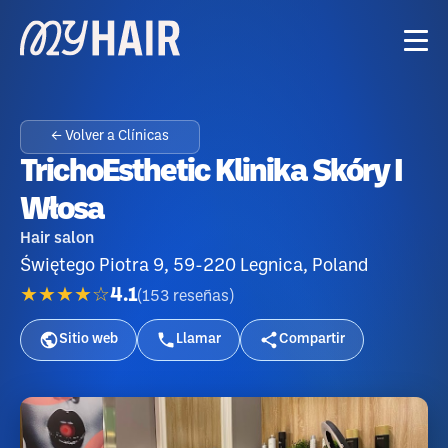
← Volver a Clínicas
TrichoEsthetic Klinika Skóry I
Włosa
Hair salon
Świętego Piotra 9, 59-220 Legnica, Poland
★★★★☆
4.1
(
153
reseñas
)
Sitio web
Llamar
Compartir