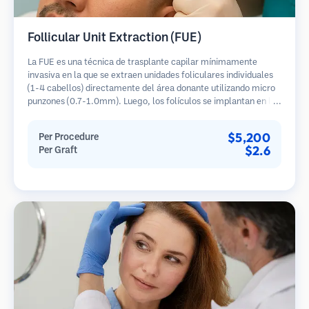
Follicular Unit Extraction (FUE)
La FUE es una técnica de trasplante capilar mínimamente
invasiva en la que se extraen unidades foliculares individuales
(1-4 cabellos) directamente del área donante utilizando micro
punzones (0.7-1.0mm). Luego, los folículos se implantan en las
áreas receptoras de calvicie. Este método deja cicatrices
diminutas y apenas visibles, y permite una curación más rápida
$5,200
Per Procedure
en comparación con los métodos de extracción de tiras.
$2.6
Per Graft