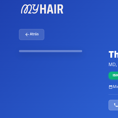
Atrás
T
MD,
IS
Mi