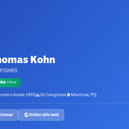
homas Kohn
 FISHRS
HRS
·
Fellow
embro desde
1993
16
Congresos
Montreal, PQ
Llamar
Visitar sitio web